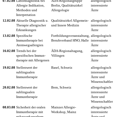
07.02.08
Labordiagnostik bei
ÄDA-Regionalgruppe
allergologisch
Allergie:Indikation,
Berlin, Qualitätszirkel
interessierte
Methoden und
Allergologie
Ärzte
Interpretation
12.02.08
Aktuelle Diagnostik u.
Qualitätszirkel Allgemein-
allergologisch
Therapie allergischer
und Innere Medizin
interessierte
Erkrankungen
Ärzte
13.02.08
Spezifische
Fortbildungsveranstaltung,
allergologisch
Immuntherapie bei
Berufsverband HNO, Halle
interessierte
Atemwegsallergien
Ärzte
16.02.08
Trends bei der
ÄDA-Regionaltagung,
allergologisch
spezifischen Immun-
Villingen
interessierte
therapie mit Allergenen
Ärzte
19.02.08
Stellenwert der
Basel, Schweiz
allergologisch
sublingualen
interessierte
Immuntherapie
Ärzte und
Wissenschaftler
20.02.08
Stellenwert der
Bern, Schweiz
allergologisch
sublingualen
interessierte
Immuntherapie
Ärzte und
Wissenschaftler
08.03.08
Sicherheit der oralen
Mainzer Allergie-
allergologisch
Immuntherapie mit
Workshop, Mainz
interessierte
mikroverkapseltem
Ärzte und