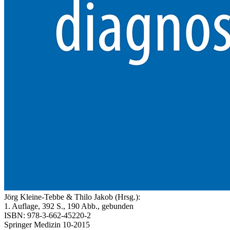
Jörg Kleine-Tebbe & Thilo Jakob (Hrsg.):
1. Auflage, 392 S., 190 Abb., gebunden
ISBN: 978-3-662-45220-2
Springer Medizin 10-2015