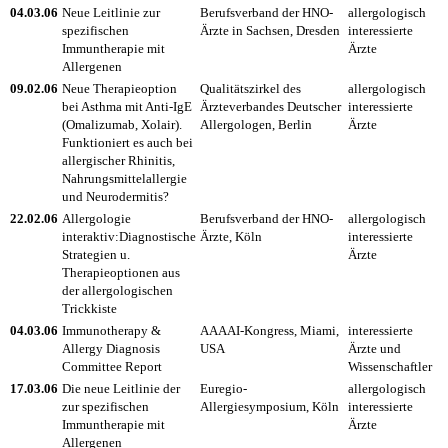
04.03.06
Neue Leitlinie zur
Berufsverband der HNO-
allergologisch
spezifischen
Ärzte in Sachsen, Dresden
interessierte
Immuntherapie mit
Ärzte
Allergenen
09.02.06
Neue Therapieoption
Qualitätszirkel des
allergologisch
bei Asthma mit Anti-IgE
Ärzteverbandes Deutscher
interessierte
(Omalizumab, Xolair).
Allergologen, Berlin
Ärzte
Funktioniert es auch bei
allergischer Rhinitis,
Nahrungsmittelallergie
und Neurodermitis?
22.02.06
Allergologie
Berufsverband der HNO-
allergologisch
interaktiv:Diagnostische
Ärzte, Köln
interessierte
Strategien u.
Ärzte
Therapieoptionen aus
der allergologischen
Trickkiste
04.03.06
Immunotherapy &
AAAAI-Kongress, Miami,
interessierte
Allergy Diagnosis
USA
Ärzte und
Committee Report
Wissenschaftler
17.03.06
Die neue Leitlinie der
Euregio-
allergologisch
zur spezifischen
Allergiesymposium, Köln
interessierte
Immuntherapie mit
Ärzte
Allergenen