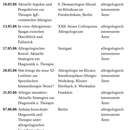
10.05.06
Aktuelle Aspekte und
6. Dermatologen-Abend
allergologisch
Perspektiven zur
im Klinikum im
interessierte
Therapie IgE-
Friedrichshain, Berlin
Ärzte
vermittelter Allergien
13.05.06
In-vitro-Allergietests:
XXII. Jenaer Colloquium
allergologisch
Spagat zwischen
Allergologicum
interessierte
Durchblick und
Ärzte
Fallstrick
17.05.06
Allergologisches
Stuttgart
allergologisch
Konsil: Aktuelle
interessierte
Strategien zur
Ärzte
Diagnostik u. Therapie
20.05.06
Was bringt die neue S2-
Allergologie im Kloster,
allergologisch
Leitlinie zur
Interdiszipläner Allergie-
interessierte
Spezifischen
Workshop, Kloster
Ärzte
Immuntherapie Neues?
Eberbach, b. Wiesbaden
31.05.06
Allergie interaktiv:
Frankfurt
allergologisch
Aktuelle Strategien zur
interessierte
Diagnostik u. Therapie
Ärzte
07.06.06
Asthma bronchiale:
Berlin
allergologisch
Diagnostik und
interessierte
Therapie unter
Ärzte
allergologischen