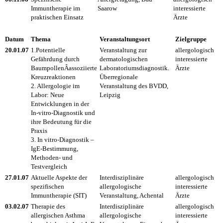
Immuntherapie im
Saarow
interessierte
praktischen Einsatz
Ärzte
Datum
Thema
Veranstaltungsort
Zielgruppe
20.01.07
1.Potentielle
Veranstaltung zur
allergologisch
Gefährdung durch
dermatologischen
interessierte
BaumpollenÂ­assoziierte
Laboratoriumsdiagnostik.
Ärzte
Kreuzreaktionen
Überregionale
2. Allergologie im
Veranstaltung des BVDD,
Labor: Neue
Leipzig
Entwicklungen in der
In-vitro-Diagnostik und
ihre Bedeutung für die
Praxis
3. In vitro-Diagnostik –
IgE-Bestimmung,
Methoden- und
Testvergleich
27.01.07
Aktuelle Aspekte der
Interdisziplinäre
allergologisch
spezifischen
allergologische
interessierte
Immuntherapie (SIT)
Veranstaltung, Achental
Ärzte
03.02.07
Therapie des
Interdisziplinäre
allergologisch
allergischen Asthma
allergologische
interessierte