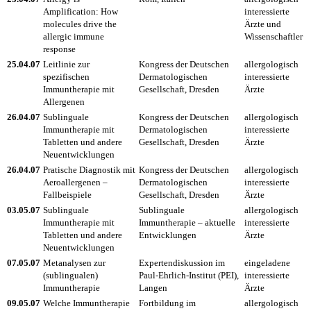
Amplification: How
interessierte
molecules drive the
Ärzte und
allergic immune
Wissenschaftler
response
25.04.07
Leitlinie zur
Kongress der Deutschen
allergologisch
spezifischen
Dermatologischen
interessierte
Immuntherapie mit
Gesellschaft, Dresden
Ärzte
Allergenen
26.04.07
Sublinguale
Kongress der Deutschen
allergologisch
Immuntherapie mit
Dermatologischen
interessierte
Tabletten und andere
Gesellschaft, Dresden
Ärzte
Neuentwicklungen
26.04.07
Pratische Diagnostik mit
Kongress der Deutschen
allergologisch
Aeroallergenen –
Dermatologischen
interessierte
Fallbeispiele
Gesellschaft, Dresden
Ärzte
03.05.07
Sublinguale
Sublinguale
allergologisch
Immuntherapie mit
Immuntherapie – aktuelle
interessierte
Tabletten und andere
Entwicklungen
Ärzte
Neuentwicklungen
07.05.07
Metanalysen zur
Expertendiskussion im
eingeladene
(sublingualen)
Paul-Ehrlich-Institut (PEI),
interessierte
Immuntherapie
Langen
Ärzte
09.05.07
Welche Immuntherapie
Fortbildung im
allergologisch