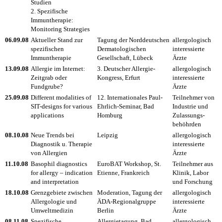
Studien
2. Spezifische
Immuntherapie:
Monitoring Strategies
06.09.08
Aktueller Stand zur
Tagung der Norddeutschen
allergologisch
spezifischen
Dermatologischen
interessierte
Immuntherapie
Gesellschaft, Lübeck
Ärzte
13.09.08
Allergie im Internet:
3. Deutscher Allergie-
allergologisch
Zeitgrab oder
Kongress, Erfurt
interessierte
Fundgrube?
Ärzte
25.09.08
Different modalities of
12. Internationales Paul-
Teilnehmer von
SIT-designs for various
Ehrlich-Seminar, Bad
Industrie und
applications
Homburg
Zulassungs-
behöhrden
08.10.08
Neue Trends bei
Leipzig
allergologisch
Diagnostik u. Therapie
interessierte
von Allergien
Ärzte
11.10.08
Basophil diagnostics
EuroBAT Workshop, St.
Teilnehmer aus
for allergy – indication
Etienne, Frankreich
Klinik, Labor
and interpretation
und Forschung
18.10.08
Grenzgebiete zwischen
Moderation, Tagung der
allergologisch
Allergologie und
ÄDA-Regionalgruppe
interessierte
Umweltmedizin
Berlin
Ärzte
08.11.08
Spezifische
Allergietagung, Bad
allergologisch