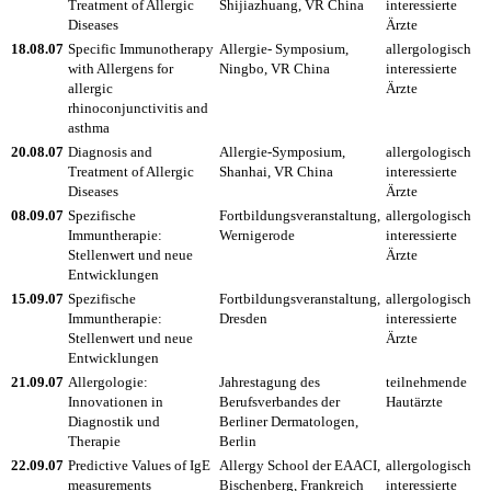
Treatment of Allergic
Shijiazhuang, VR China
interessierte
Diseases
Ärzte
18.08.07
Specific Immunotherapy
Allergie- Symposium,
allergologisch
with Allergens for
Ningbo, VR China
interessierte
allergic
Ärzte
rhinoconjunctivitis and
asthma
20.08.07
Diagnosis and
Allergie-Symposium,
allergologisch
Treatment of Allergic
Shanhai, VR China
interessierte
Diseases
Ärzte
08.09.07
Spezifische
Fortbildungsveranstaltung,
allergologisch
Immuntherapie:
Wernigerode
interessierte
Stellenwert und neue
Ärzte
Entwicklungen
15.09.07
Spezifische
Fortbildungsveranstaltung,
allergologisch
Immuntherapie:
Dresden
interessierte
Stellenwert und neue
Ärzte
Entwicklungen
21.09.07
Allergologie:
Jahrestagung des
teilnehmende
Innovationen in
Berufsverbandes der
Hautärzte
Diagnostik und
Berliner Dermatologen,
Therapie
Berlin
22.09.07
Predictive Values of IgE
Allergy School der EAACI,
allergologisch
measurements
Bischenberg, Frankreich
interessierte