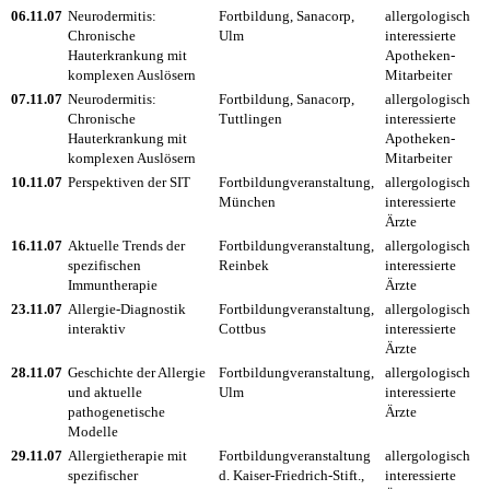
06.11.07
Neurodermitis:
Fortbildung, Sanacorp,
allergologisch
Chronische
Ulm
interessierte
Hauterkrankung mit
Apotheken-
komplexen Auslösern
Mitarbeiter
07.11.07
Neurodermitis:
Fortbildung, Sanacorp,
allergologisch
Chronische
Tuttlingen
interessierte
Hauterkrankung mit
Apotheken-
komplexen Auslösern
Mitarbeiter
10.11.07
Perspektiven der SIT
Fortbildungveranstaltung,
allergologisch
München
interessierte
Ärzte
16.11.07
Aktuelle Trends der
Fortbildungveranstaltung,
allergologisch
spezifischen
Reinbek
interessierte
Immuntherapie
Ärzte
23.11.07
Allergie-Diagnostik
Fortbildungveranstaltung,
allergologisch
interaktiv
Cottbus
interessierte
Ärzte
28.11.07
Geschichte der Allergie
Fortbildungveranstaltung,
allergologisch
und aktuelle
Ulm
interessierte
pathogenetische
Ärzte
Modelle
29.11.07
Allergietherapie mit
Fortbildungveranstaltung
allergologisch
spezifischer
d. Kaiser-Friedrich-Stift.,
interessierte