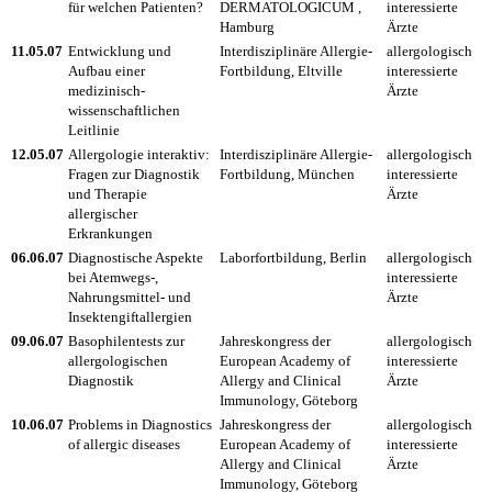
für welchen Patienten?
DERMATOLOGICUM ,
interessierte
Hamburg
Ärzte
11.05.07
Entwicklung und
Interdisziplinäre Allergie-
allergologisch
Aufbau einer
Fortbildung, Eltville
interessierte
medizinisch-
Ärzte
wissenschaftlichen
Leitlinie
12.05.07
Allergologie interaktiv:
Interdisziplinäre Allergie-
allergologisch
Fragen zur Diagnostik
Fortbildung, München
interessierte
und Therapie
Ärzte
allergischer
Erkrankungen
06.06.07
Diagnostische Aspekte
Laborfortbildung, Berlin
allergologisch
bei Atemwegs-,
interessierte
Nahrungsmittel- und
Ärzte
Insektengiftallergien
09.06.07
Basophilentests zur
Jahreskongress der
allergologisch
allergologischen
European Academy of
interessierte
Diagnostik
Allergy and Clinical
Ärzte
Immunology, Göteborg
10.06.07
Problems in Diagnostics
Jahreskongress der
allergologisch
of allergic diseases
European Academy of
interessierte
Allergy and Clinical
Ärzte
Immunology, Göteborg