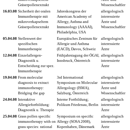
Gräserpollenextrakt
Wissenschaftler
16.03.08
Sicherheit der oralen
Jahreskongress der
allergologisch
Immuntherapie mit
American Academy of
interessierte
mikroverkapseltem
Allergy, Asthma and
Ärzte und
Gräserpollenextrakt
Immunology (AAAAI),
Wissenschaftler
Philadelphia, USA
05.04.08
Stellenwert der
Europäisches Zentrum für
allergologisch
spezifischen
Allergie und Asthma
interessierte
Immuntherapie
(EACD), Davos, Schweiz
Ärzte
12.04.08
Einzelallergen-
Frühjahrstagung der ÖGAI,
allergologisch
Diagnostik u.
Innsbruck, Österreich
interessierte
Entscheidung zur spez.
Ärzte
Immuntherapie
19.04.08
From molecular
3rd International
allergologisch
diagnosis to extract
Symposium on Molecular
interessierte
immunotherapy:
Allergology (ISMA),
Ärzte und
Bridging the gap
Salzburg, Österreich
Wissenschaftler
24.04.08
Interaktive
Interne Fortbildung;
allergologisch
Allergiefortbildung:
Polikum Friedenau, Berlin
interessierte
Diagnostik u. Therapie
Ärzte
25.04.08
Grass pollen specific
Symposium on specific
allergologisch
immunotherapy with on
Allergy (SOSA 2008),
interessierte
grass species: rational
Kopenhaben, Dänemark
Ärzte