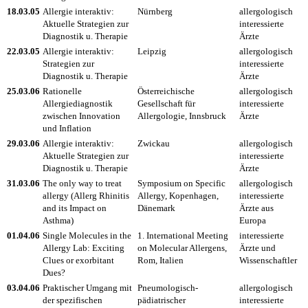
18.03.05
Allergie interaktiv:
Nürnberg
allergologisch
Aktuelle Strategien zur
interessierte
Diagnostik u. Therapie
Ärzte
22.03.05
Allergie interaktiv:
Leipzig
allergologisch
Strategien zur
interessierte
Diagnostik u. Therapie
Ärzte
25.03.06
Rationelle
Österreichische
allergologisch
Allergiediagnostik
Gesellschaft für
interessierte
zwischen Innovation
Allergologie, Innsbruck
Ärzte
und Inflation
29.03.06
Allergie interaktiv:
Zwickau
allergologisch
Aktuelle Strategien zur
interessierte
Diagnostik u. Therapie
Ärzte
31.03.06
The only way to treat
Symposium on Specific
allergologisch
allergy (Allerg Rhinitis
Allergy, Kopenhagen,
interessierte
and its Impact on
Dänemark
Ärzte aus
Asthma)
Europa
01.04.06
Single Molecules in the
1. International Meeting
interessierte
Allergy Lab: Exciting
on Molecular Allergens,
Ärzte und
Clues or exorbitant
Rom, Italien
Wissenschaftler
Dues?
03.04.06
Praktischer Umgang mit
Pneumologisch-
allergologisch
der spezifischen
pädiatrischer
interessierte