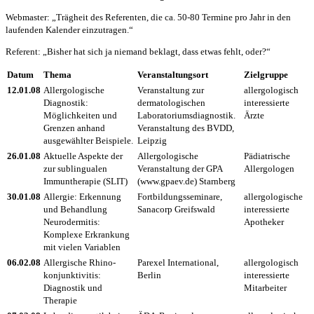
Webmaster: „Trägheit des Referenten, die ca. 50-80 Termine pro Jahr in den
laufenden Kalender einzutragen.“
Referent: „Bisher hat sich ja niemand beklagt, dass etwas fehlt, oder?“
Datum
Thema
Veranstaltungsort
Zielgruppe
12.01.08
Allergologische
Veranstaltung zur
allergologisch
Diagnostik:
dermatologischen
interessierte
Möglichkeiten und
Laboratoriumsdiagnostik.
Ärzte
Grenzen anhand
Veranstaltung des BVDD,
ausgewählter Beispiele.
Leipzig
26.01.08
Aktuelle Aspekte der
Allergologische
Pädiatrische
zur sublingualen
Veranstaltung der GPA
Allergologen
Immuntherapie (SLIT)
(www.gpaev.de) Starnberg
30.01.08
Allergie: Erkennung
Fortbildungsseminare,
allergologische
und Behandlung
Sanacorp Greifswald
interessierte
Neurodermitis:
Apotheker
Komplexe Erkrankung
mit vielen Variablen
06.02.0
8
Allergische Rhino-
Parexel International,
allergologisch
konjunktivitis:
Berlin
interessierte
Diagnostik und
Mitarbeiter
Therapie