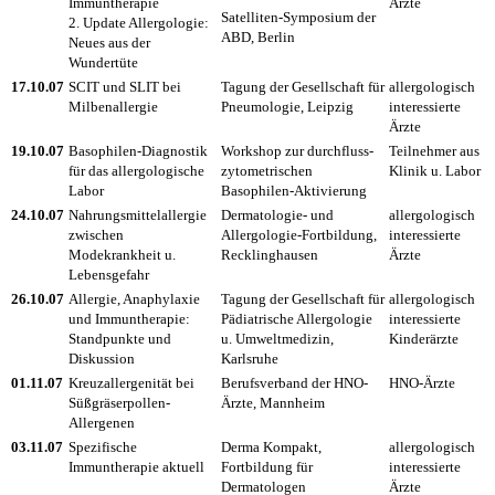
Immuntherapie
Ärzte
Satelliten-Symposium der
2. Update Allergologie:
ABD, Berlin
Neues aus der
Wundertüte
17.10.07
SCIT und SLIT bei
Tagung der Gesellschaft für
allergologisch
Milbenallergie
Pneumologie, Leipzig
interessierte
Ärzte
19.10.07
Basophilen-Diagnostik
Workshop zur durchfluss-
Teilnehmer aus
für das allergologische
zytometrischen
Klinik u. Labor
Labor
Basophilen-Aktivierung
24.10.07
Nahrungsmittelallergie
Dermatologie- und
allergologisch
zwischen
Allergologie-Fortbildung,
interessierte
Modekrankheit u.
Recklinghausen
Ärzte
Lebensgefahr
26.10
.07
Allergie, Anaphylaxie
Tagung der Gesellschaft für
allergologisch
und Immuntherapie:
Pädiatrische Allergologie
interessierte
Standpunkte und
u. Umweltmedizin,
Kinderärzte
Diskussion
Karlsruhe
01.11.07
Kreuzallergenität bei
Berufsverband der HNO-
HNO-Ärzte
Süßgräserpollen-
Ärzte, Mannheim
Allergenen
03.11.07
Spezifische
Derma Kompakt,
allergologisch
Immuntherapie aktuell
Fortbildung für
interessierte
Dermatologen
Ärzte