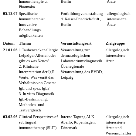
Immuntherapie u.
Berlin
Ärzte
Pharmaka
05.12.07
Spezifische
Fortbildungveranstaltung
allergologisch
Immuntherapie:
d. Kaiser-Friedrich-Stift.,
interessierte
Innovative
Berlin
Ärzte
Behandlungs-
möglichkeiten
Datum
Thema
Veranstaltungsort
Zielgruppe
21.01.06
1.Taubenzeckenallergie
Veranstaltung zur
allergologisch
Leipziger Allerlei oder
dermatologischen
interessierte
gibt es was Neues?
Laboratoriumsdiagnostik.
Ärzte
2. Klinische
Überregionale
Interpretation der IgE-
Veranstaltung des BVDD,
Werte: Was verrät das
Leipzig
Verhältnis von Gesamt-
IgE und spez. IgE?
3. In vitro-Diagnostik –
IgE-Bestimmung,
Methoden- und
Testvergleich
03.02.06
Clinical Perspectives of
Interne Tagung ALK-
allergologisch
sublingual
Abello, Kopenhagen,
interessierte
immunotherapy (SLIT)
Dänemark
Ärzte und
Wissenschaftler