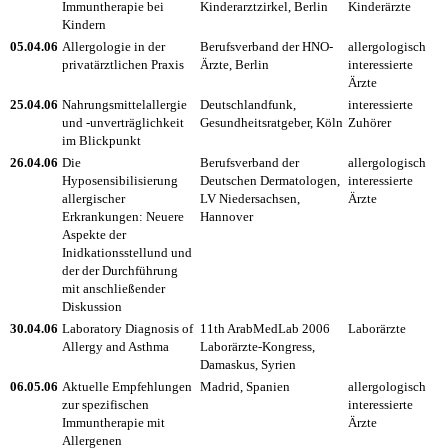
Immuntherapie bei
Kinderarztzirkel, Berlin
Kinderärzte
Kindern
05.04.06
Allergologie in der
Berufsverband der HNO-
allergologisch
privatärztlichen Praxis
Ärzte, Berlin
interessierte
Ärzte
25.04.06
Nahrungsmittelallergie
Deutschlandfunk,
interessierte
und -unverträglichkeit
Gesundheitsratgeber, Köln
Zuhörer
im Blickpunkt
26.04.06
Die
Berufsverband der
allergologisch
Hyposensibilisierung
Deutschen Dermatologen,
interessierte
allergischer
LV Niedersachsen,
Ärzte
Erkrankungen: Neuere
Hannover
Aspekte der
Inidkationsstellund und
der der Durchführung
mit anschließender
Diskussion
30.04.06
Laboratory Diagnosis of
11th ArabMedLab 2006
Laborärzte
Allergy and Asthma
Laborärzte-Kongress,
Damaskus, Syrien
06.05.06
Aktuelle Empfehlungen
Madrid, Spanien
allergologisch
zur spezifischen
interessierte
Immuntherapie mit
Ärzte
Allergenen