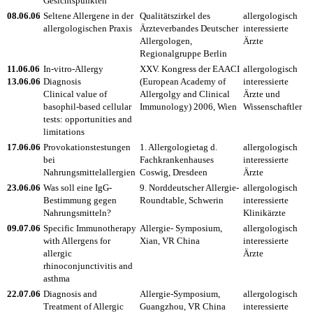
Gesichtspunkten
08.06.06
Seltene Allergene in der
Qualitätszirkel des
allergologisch
allergologischen Praxis
Ärzteverbandes Deutscher
interessierte
Allergologen,
Ärzte
Regionalgruppe Berlin
11.06.06
In-vitro-Allergy
XXV. Kongress der EAACI
allergologisch
13.06.06
Diagnosis
(European Academy of
interessierte
Clinical value of
Allergolgy and Clinical
Ärzte und
basophil-based cellular
Immunology) 2006, Wien
Wissenschaftler
tests: opportunities and
limitations
17.06.06
Provokationstestungen
1. Allergologietag d.
allergologisch
bei
Fachkrankenhauses
interessierte
Nahrungsmittelallergien
Coswig, Dresdeen
Ärzte
23.06.06
Was soll eine IgG-
9. Norddeutscher Allergie-
allergologisch
Bestimmung gegen
Roundtable, Schwerin
interessierte
Nahrungsmitteln?
Klinikärzte
09.07.06
Specific Immunotherapy
Allergie- Symposium,
allergologisch
with Allergens for
Xian, VR China
interessierte
allergic
Ärzte
rhinoconjunctivitis and
asthma
22.07.06
Diagnosis and
Allergie-Symposium,
allergologisch
Treatment of Allergic
Guangzhou, VR China
interessierte