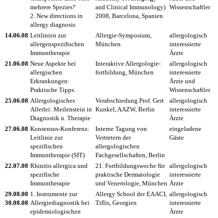
mehrere Spezies?
and Clinical Immunology)
Wissenschaftler
2. New directions in
2008, Barcelona, Spanien
allergy diagnosis
14.06.08
Leitlinien zur
Allergie-Symposium,
allergologisch
allergenspezifischen
München
interessierte
Immuntherapie
Ärzte
21.06.08
Neue Aspekte bei
Interaktive Allergologie-
allergologisch
allergischen
fortbildung, München
interessierte
Erkrankungen:
Ärzte und
Praktische Tipps.
Wissenschaftler
25.06.08
Allergologisches
Verabschiedung Prof. Gert
allergologisch
Allerlei: Meilenstein in
Kunkel, AAZW, Berlin
interessierte
Diagnostik u. Therapie
Ärzte
27.06.08
Konsensus-Konferenz:
Interne Tagung von
eingeladene
Leitlinie zur
Vertretern der
Gäste
spezifischen
allergologischen
Immuntherapie (SIT)
Fachgesellschaften, Berlin
22.07.08
Rhinitis allergica und
21. Fortbildungswoche für
allergologisch
spezifische
praktische Dermatologie
interessierte
Immuntherapie
und Venerologie, München
Ärzte
29.08.08
1. Instrumente zur
Allergy School der EAACI,
allergologisch
30.08.08
Allergiediagnostik bei
Tiflis, Georgien
interessierte
epidemiologischen
Ärzte