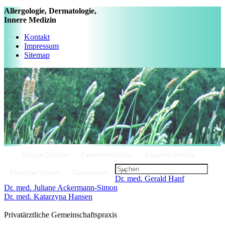
Allergologie, Dermatologie,
Innere Medizin
Kontakt
Impressum
Sitemap
Allergie-Zentrum
Patienten-Service
Experten-Service
Klinische Studien
Datenschutz
Dr. med. Gerald Hanf
Dr. med. Juliane Ackermann-Simon
Dr. med. Katarzyna Hansen
Privatärztliche Gemeinschaftspraxis