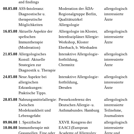
and findings
08.05.08
ASS-Intoleranz:
Moderation der ÄDA-
allergologisch
Diagnostische u.
Regionalgruppe Berlin,
interessierte
therapeutische
Qualitätszirkel
Ärzte
Möglichkeiten
Allergologie
16.05.08
Aktuelle Aspekte der
Allergologie im Kloster,
allergologisch
spefischen
Interdiszipläner Allergie-
interessierte
Immuntherapie
Workshop, Kloster
Ärzte
(Moderation)
Eberbach, b. Wiesbaden
21.05.08
Allergologisches
Interaktive Allergologie-
allergologisch
Konsil: Aktuelle
fortbildung,
interessierte
Strategien zur
Chemnitz
Ärzte
Diagnostik u. Therapie
24.05.08
Neue Aspekte bei
Interaktive Allergologie-
allergologisch
allergischen
fortbildung,
interessierte
Erkrankungen:
Dresden
Ärzte
Praktische Tipps.
28.05.08
Nahrungsmittelallergie:
Pressekonferenz des
allergologisch
Zwischen
Deutschen Allergie- u.
interessierte
Modekrankheit und
Asthmabundes. Hamburg
Teilnehme,
Lebensgefahr.
Journalisten
09.06.08
1. Spezifische
XXVII. Kongress der
allergologisch
10.06.08
Immuntherapie mit
EAACI (European
interessierte
Grasspollen. Eine oder
Academy of Allergolgy
Ärzte und