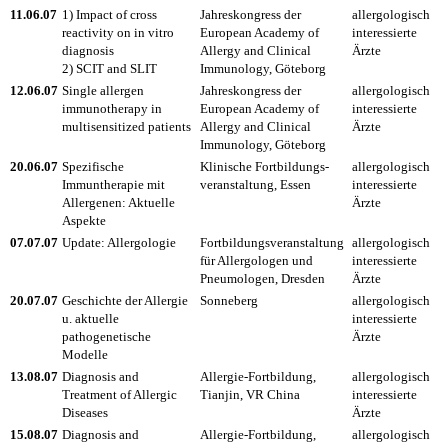
11.06.07
1) Impact of cross
Jahreskongress der
allergologisch
reactivity on in vitro
European Academy of
interessierte
diagnosis
Allergy and Clinical
Ärzte
2) SCIT and SLIT
Immunology, Göteborg
12.06.07
Single allergen
Jahreskongress der
allergologisch
immunotherapy in
European Academy of
interessierte
multisensitized patients
Allergy and Clinical
Ärzte
Immunology, Göteborg
20.06.07
Spezifische
Klinische Fortbildungs-
allergologisch
Immuntherapie mit
veranstaltung, Essen
interessierte
Allergenen: Aktuelle
Ärzte
Aspekte
07.07.07
Update: Allergologie
Fortbildungsveranstaltung
allergologisch
für Allergologen und
interessierte
Pneumologen, Dresden
Ärzte
20.07.07
Geschichte der Allergie
Sonneberg
allergologisch
u. aktuelle
interessierte
pathogenetische
Ärzte
Modelle
13.08.07
Diagnosis and
Allergie-Fortbildung,
allergologisch
Treatment of Allergic
Tianjin, VR China
interessierte
Diseases
Ärzte
15.08.07
Diagnosis and
Allergie-Fortbildung,
allergologisch