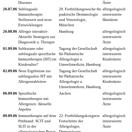
Diseases
Ärzte
26.07.06
Sublinguale
20. Fortbildungswoche für
allergologisch
Immuntherapie:
praktische Dermatologie
interessierte
Stellenwert und neue
und Venerologie,
Hautärzte
Entwicklungen
München
26.08.06
Allergie interaktiv:
Hamburg
allergologisch
Aktuelle Strategien zur
interessierte
Diagnostik u. Therapie
Ärzte
01.09.06
Subkutane oder
Tagung der Gesellschaft
allergologisch
sublinguale spezifische
für Pädiatrische
interessierte
Immuntherapie (SIT) im
Allergologie u.
Kinderärzte
Kindesalter?
Umweltmedizin, Hamburg
02.09.06
Neue Ergebnisse zur
Tagung der Gesellschaft
allergologisch
sublingualen SIT mit
für Pädiatrische
interessierte
Allergentabletten
Allergologie u.
Kinderärzte
Umweltmedizin, Hamburg
06.09.06
Spezifische
Aachen
allergologisch
Immuntherapie mit
interessierte
Allergenen: Aktuelle
Ärzte
Aspekte
09.09.06
Immuntherapie auf dem
22. Fortbildungskongress
allergologisch
Prüfstand: SCIT und
Fortschritte der
interessierte
SLIT in der
Allergologie,
Ärzte
allergologischen Praxis
Dermatologie,