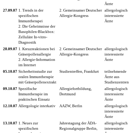
Ärzte
27.09.07
1. Trends in der
2. Gemeinsamer Deutscher
allergologisch
spezifischen
Allergie-Kongress
interessierte
Immuntherapei
Ärzte
2. Die Geheimnisse der
Basophilen-Blackbox:
Zelluläre In-vitro-
Diagnostik
28.09.07
1. Kreuzreaktionen bei
2. Gemeinsamer Deutscher
allergologisch
Gräserpollenallergie
Allergie-Kongress
interessierte
2. Allergie-Information
Ärzte
im Internet
05.10.07
Sicherheitsstudie zur
Studientreffen, Frankfurt
teilnehmende
oralen Immuntherapie
Ärzte aus
mit Gräserpollenextrakt
Studienzentren
09.10.07
Spezifische
Allergiefortbildung,
allergologisch
Immuntherapie im
Dortmund
interessierte
praktischen Einsatz
Ärzte
12.10.07
Allergologie interkativ
AAZW, Berlin
allergologisch
interessierte
Ärzte
13.10.07
1. Neues zur
Jahrestagung der ÄDA-
allergologisch
spezifischen
Regionalgruppe Berlin,
interessierte